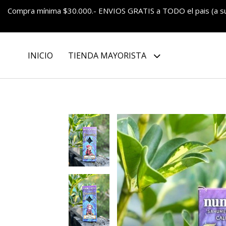
Compra mínima $30.000.- ENVIOS GRATIS a TODO el pais (a 
INICIO
TIENDA MAYORISTA