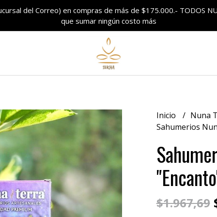
sucursal del Correo) en compras de más de $175.000.- TODO
que sumar ningún costo más
Inicio
Nuna 
Sahumerios Nuna
Sahumeri
"Encanto
$
$1.967,69