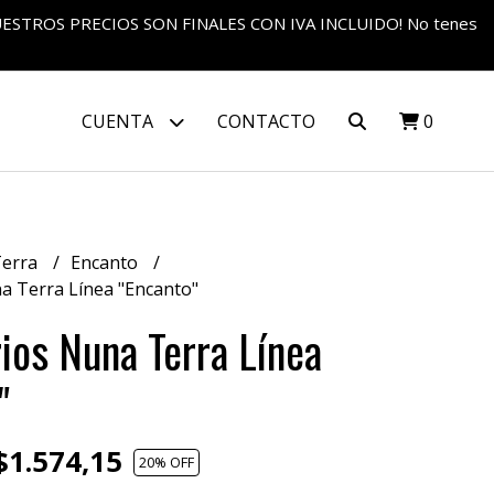
S NUESTROS PRECIOS SON FINALES CON IVA INCLUIDO! No tenes
CUENTA
CONTACTO
0
Terra
Encanto
 Terra Línea "Encanto"
os Nuna Terra Línea
"
1.574,15
20
% OFF