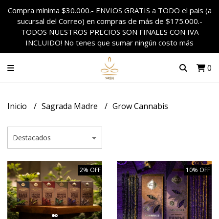
Compra mínima $30.000.- ENVIOS GRATIS a TODO el pais (a
sucursal del Correo) en compras de más de $175.000.-
TODOS NUESTROS PRECIOS SON FINALES CON IVA
INCLUIDO! No tenes que sumar ningún costo más
0
Inicio
Sagrada Madre
Grow Cannabis
2% OFF
10% OFF