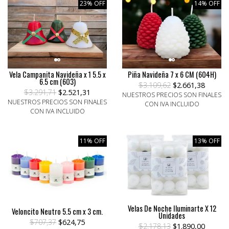
23% OFF
14% OFF
Vela Campanita Navideña x 1 5.5 x
Piña Navideña 7 x 6 CM (604H)
6.5 cm (603)
$3.109,62
$2.661,38
$3.291,71
$2.521,31
NUESTROS PRECIOS SON FINALES
NUESTROS PRECIOS SON FINALES
CON IVA INCLUIDO
CON IVA INCLUIDO
11% OFF
13% OFF
Velas De Noche Iluminarte X 12
Veloncito Neutro 5.5 cm x 3 cm.
Unidades
$707,37
$624,75
$2.178,13
$1.890,00