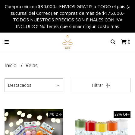
Compra mínima $30.000.- ENVIOS GRATIS a TODO el pais (a
sucursal del Correo) en compras de más de $175.000.-
TODOS NUESTROS PRECIOS SON FINALES CON IVA
INCLUIDO! No tenes que sumar ningún costo más
0
Inicio
Velas
Filtrar
7% OFF
33% OFF