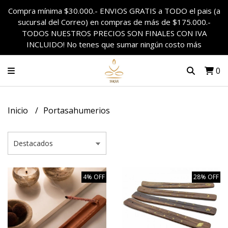
Compra mínima $30.000.- ENVIOS GRATIS a TODO el pais (a
sucursal del Correo) en compras de más de $175.000.-
TODOS NUESTROS PRECIOS SON FINALES CON IVA
INCLUIDO! No tenes que sumar ningún costo más
0
Inicio
Portasahumerios
4% OFF
28% OFF