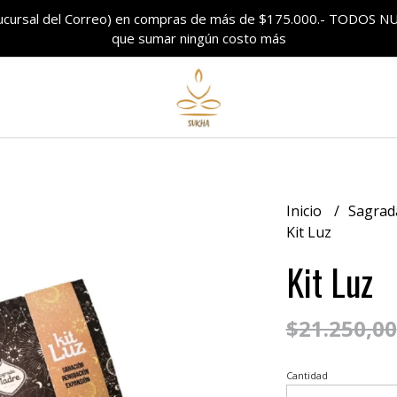
sucursal del Correo) en compras de más de $175.000.- TODO
que sumar ningún costo más
Inicio
Sagrad
Kit Luz
Kit Luz
$21.250,00
Cantidad