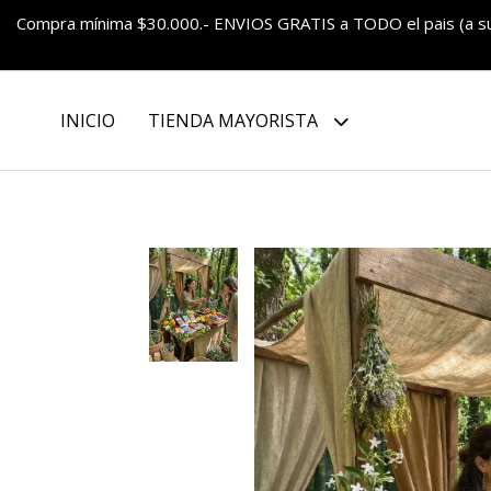
Compra mínima $30.000.- ENVIOS GRATIS a TODO el pais (a 
INICIO
TIENDA MAYORISTA