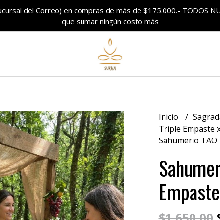
sucursal del Correo) en compras de más de $175.000.- TODO
que sumar ningún costo más
Inicio
Sagrad
Triple Empaste 
Sahumerio TAO T
Sahumeri
Empaste
$
$1.650,00