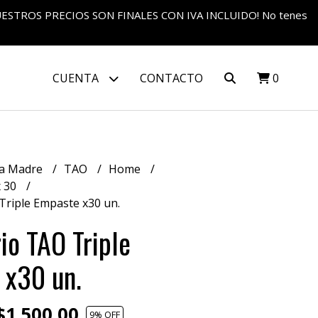
S NUESTROS PRECIOS SON FINALES CON IVA INCLUIDO! No tenes
CUENTA
CONTACTO
0
a Madre
TAO
Home
x 30
riple Empaste x30 un.
o TAO Triple
 x30 un.
1.500,00
9
% OFF