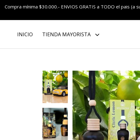
Compra mínima $30.000.- ENVIOS GRATIS a TODO el pais (a 
INICIO
TIENDA MAYORISTA