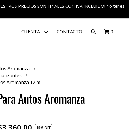
S NUESTROS PRECIOS SON FINALES CON IVA INCLUIDO! No tenes
CUENTA
CONTACTO
0
tos Aromanza
matizantes
tos Aromanza 12 ml
Para Autos Aromanza
3.360,00
15
% OFF