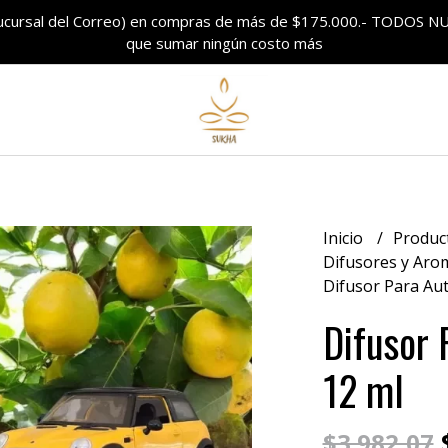
sucursal del Correo) en compras de más de $175.000.- TODO
que sumar ningún costo más
Inicio
Produc
Difusores y Aro
Difusor Para Au
Difusor 
12 ml
$
$3.982,07