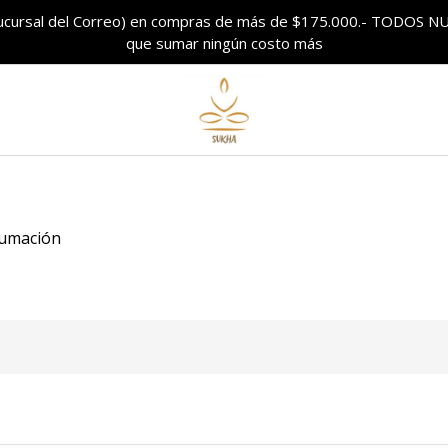
sucursal del Correo) en compras de más de $175.000.- TODO
que sumar ningún costo más
fumación