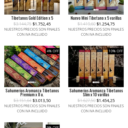
Tibetanos Gold Edition x 5
Nuevo Mini Tibetano x 5 varillas
$3.144,75
$1.752,45
$1.419,60
$1.254,75
NUESTROS PRECIOS SON FINALES
NUESTROS PRECIOS SON FINALES
CON IVA INCLUIDO
CON IVA INCLUIDO
4% OFF
10% OFF
Sahumerios Aromanza Tibetanos
Sahumerios Aromanza Tibetanos
Premium x 8 u.
Slim x 10 varillas
$3.151,64
$3.013,50
$1.627,50
$1.454,25
NUESTROS PRECIOS SON FINALES
NUESTROS PRECIOS SON FINALES
CON IVA INCLUIDO
CON IVA INCLUIDO
9% OFF