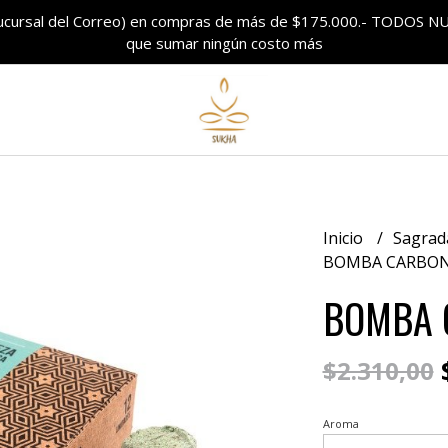
sucursal del Correo) en compras de más de $175.000.- TODO
que sumar ningún costo más
Inicio
Sagrad
BOMBA CARBON
BOMBA 
$
$2.310,00
Aroma