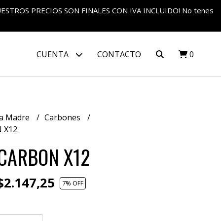
S NUESTROS PRECIOS SON FINALES CON IVA INCLUIDO! No tenes
CUENTA
CONTACTO
0
a Madre
Carbones
 X12
CARBON X12
2.147,25
7
% OFF