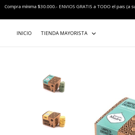
Compra mínima $30.000.- ENVIOS GRATIS a TODO el pais (a 
INICIO
TIENDA MAYORISTA