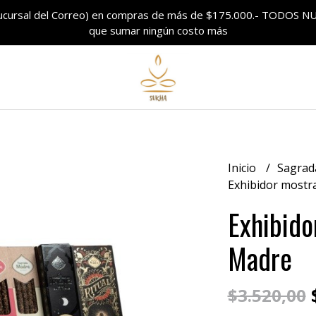
sucursal del Correo) en compras de más de $175.000.- TODO
que sumar ningún costo más
Inicio
Sagrad
Exhibidor mostr
Exhibido
Madre
$
$3.520,00