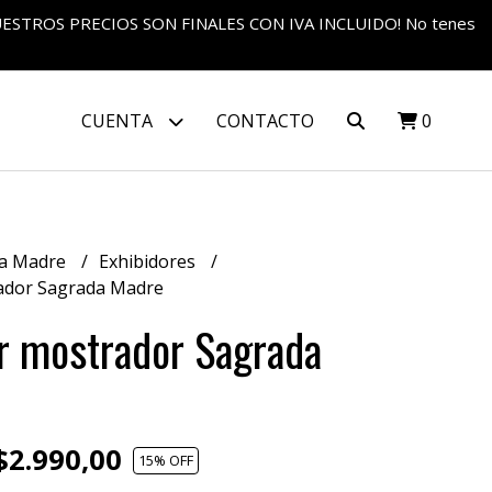
S NUESTROS PRECIOS SON FINALES CON IVA INCLUIDO! No tenes
CUENTA
CONTACTO
0
a Madre
Exhibidores
ador Sagrada Madre
r mostrador Sagrada
2.990,00
15
% OFF