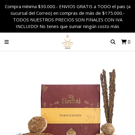
Compra mínima $30.000.- ENVIOS GRATIS a TODO el pais (a
sucursal del Correo) en compras de más de $175.000.-
TODOS NUESTROS PRECIOS SON FINALES CON IVA
INCLUIDO! No tenes que sumar ningún costo más
0