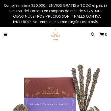
Compra mínima $30.000.- ENVIOS GRATIS a TODO el pais (a
sucursal del Correo) en compras de más de $175.000.-
TODOS NUESTROS PRECIOS SON FINALES CON IVA
INCLUIDO! No tenes que sumar ningún costo más
0