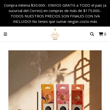
Compra mínima $30.000.- ENVIOS GRATIS a TODO el pais (a
sucursal del Correo) en compras de más de $175.000.-
TODOS NUESTROS PRECIOS SON FINALES CON IVA
INCLUIDO! No tenes que sumar ningún costo más
0